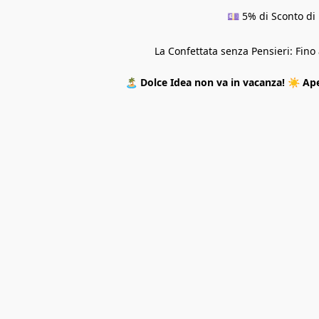
💷 5% di Sconto di 
La Confettata senza Pensieri: Fin
🏝️
Dolce Idea non va in vacanza!
☀️
Ape