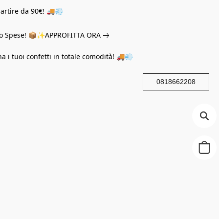
partire da 90€! 🚚💨
eno Spese! 📦✨
APPROFITTA ORA
na i tuoi confetti in totale comodità! 🚚💨
0818662208