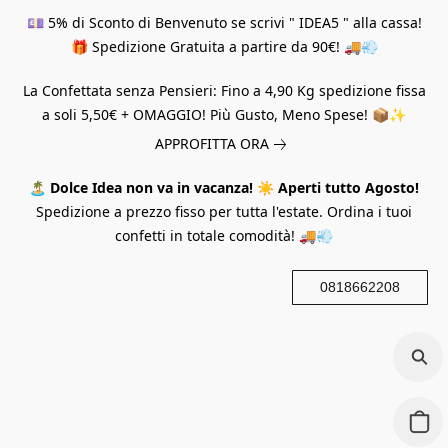
💷 5% di Sconto di Benvenuto se scrivi " IDEA5 " alla cassa!
🎁 Spedizione Gratuita a partire da 90€! 🚚💨
La Confettata senza Pensieri: Fino a 4,90 Kg spedizione fissa
a soli 5,50€ + OMAGGIO! Più Gusto, Meno Spese! 📦✨
APPROFITTA ORA
🏝️
Dolce Idea non va in vacanza!
☀️
Aperti tutto Agosto!
Spedizione a prezzo fisso per tutta l'estate. Ordina i tuoi
confetti in totale comodità! 🚚💨
0818662208