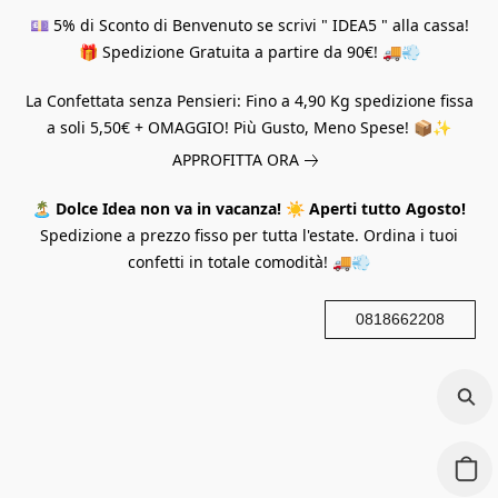
💷 5% di Sconto di Benvenuto se scrivi " IDEA5 " alla cassa!
🎁 Spedizione Gratuita a partire da 90€! 🚚💨
La Confettata senza Pensieri: Fino a 4,90 Kg spedizione fissa
a soli 5,50€ + OMAGGIO! Più Gusto, Meno Spese! 📦✨
APPROFITTA ORA
🏝️
Dolce Idea non va in vacanza!
☀️
Aperti tutto Agosto!
Spedizione a prezzo fisso per tutta l'estate. Ordina i tuoi
confetti in totale comodità! 🚚💨
0818662208