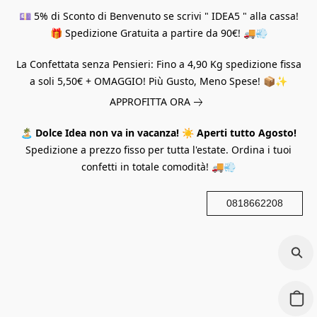
💷 5% di Sconto di Benvenuto se scrivi " IDEA5 " alla cassa!
🎁 Spedizione Gratuita a partire da 90€! 🚚💨
La Confettata senza Pensieri: Fino a 4,90 Kg spedizione fissa
a soli 5,50€ + OMAGGIO! Più Gusto, Meno Spese! 📦✨
APPROFITTA ORA
🏝️
Dolce Idea non va in vacanza!
☀️
Aperti tutto Agosto!
Spedizione a prezzo fisso per tutta l'estate. Ordina i tuoi
confetti in totale comodità! 🚚💨
0818662208