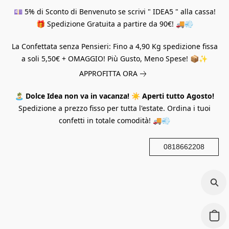
💷 5% di Sconto di Benvenuto se scrivi " IDEA5 " alla cassa!
🎁 Spedizione Gratuita a partire da 90€! 🚚💨
La Confettata senza Pensieri: Fino a 4,90 Kg spedizione fissa
a soli 5,50€ + OMAGGIO! Più Gusto, Meno Spese! 📦✨
APPROFITTA ORA
🏝️
Dolce Idea non va in vacanza!
☀️
Aperti tutto Agosto!
Spedizione a prezzo fisso per tutta l'estate. Ordina i tuoi
confetti in totale comodità! 🚚💨
0818662208