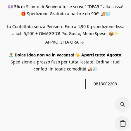
💷 5% di Sconto di Benvenuto se scrivi " IDEA5 " alla cassa!
🎁 Spedizione Gratuita a partire da 90€! 🚚💨
La Confettata senza Pensieri: Fino a 4,90 Kg spedizione fissa
a soli 5,50€ + OMAGGIO! Più Gusto, Meno Spese! 📦✨
APPROFITTA ORA
🏝️
Dolce Idea non va in vacanza!
☀️
Aperti tutto Agosto!
Spedizione a prezzo fisso per tutta l'estate. Ordina i tuoi
confetti in totale comodità! 🚚💨
0818662208