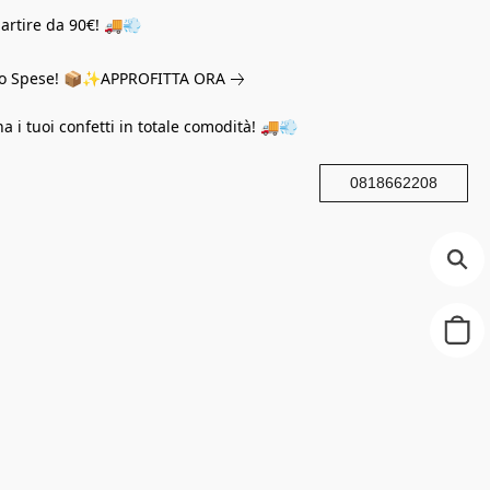
partire da 90€! 🚚💨
eno Spese! 📦✨
APPROFITTA ORA
na i tuoi confetti in totale comodità! 🚚💨
0818662208