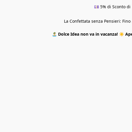
💷 5% di Sconto di 
La Confettata senza Pensieri: Fin
🏝️
Dolce Idea non va in vacanza!
☀️
Ape