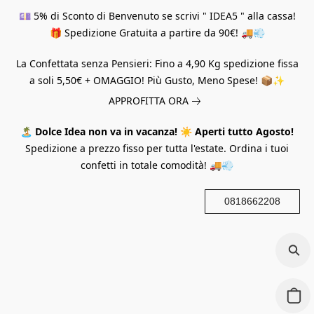
💷 5% di Sconto di Benvenuto se scrivi " IDEA5 " alla cassa!
🎁 Spedizione Gratuita a partire da 90€! 🚚💨
La Confettata senza Pensieri: Fino a 4,90 Kg spedizione fissa
a soli 5,50€ + OMAGGIO! Più Gusto, Meno Spese! 📦✨
APPROFITTA ORA
🏝️
Dolce Idea non va in vacanza!
☀️
Aperti tutto Agosto!
Spedizione a prezzo fisso per tutta l'estate. Ordina i tuoi
confetti in totale comodità! 🚚💨
0818662208