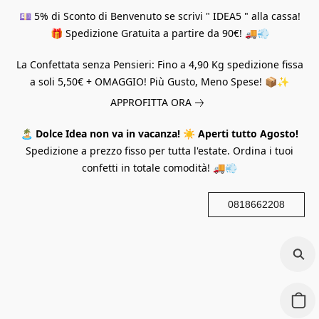
💷 5% di Sconto di Benvenuto se scrivi " IDEA5 " alla cassa!
🎁 Spedizione Gratuita a partire da 90€! 🚚💨
La Confettata senza Pensieri: Fino a 4,90 Kg spedizione fissa
a soli 5,50€ + OMAGGIO! Più Gusto, Meno Spese! 📦✨
APPROFITTA ORA
🏝️
Dolce Idea non va in vacanza!
☀️
Aperti tutto Agosto!
Spedizione a prezzo fisso per tutta l'estate. Ordina i tuoi
confetti in totale comodità! 🚚💨
0818662208