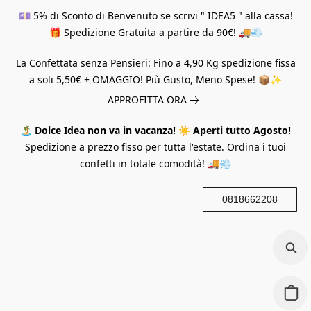
💷 5% di Sconto di Benvenuto se scrivi " IDEA5 " alla cassa!
🎁 Spedizione Gratuita a partire da 90€! 🚚💨
La Confettata senza Pensieri: Fino a 4,90 Kg spedizione fissa
a soli 5,50€ + OMAGGIO! Più Gusto, Meno Spese! 📦✨
APPROFITTA ORA
🏝️
Dolce Idea non va in vacanza!
☀️
Aperti tutto Agosto!
Spedizione a prezzo fisso per tutta l'estate. Ordina i tuoi
confetti in totale comodità! 🚚💨
0818662208