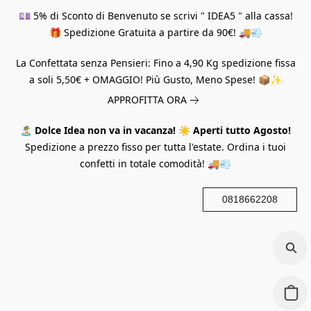
💷 5% di Sconto di Benvenuto se scrivi " IDEA5 " alla cassa!
🎁 Spedizione Gratuita a partire da 90€! 🚚💨
La Confettata senza Pensieri: Fino a 4,90 Kg spedizione fissa
a soli 5,50€ + OMAGGIO! Più Gusto, Meno Spese! 📦✨
APPROFITTA ORA
🏝️
Dolce Idea non va in vacanza!
☀️
Aperti tutto Agosto!
Spedizione a prezzo fisso per tutta l'estate. Ordina i tuoi
confetti in totale comodità! 🚚💨
0818662208