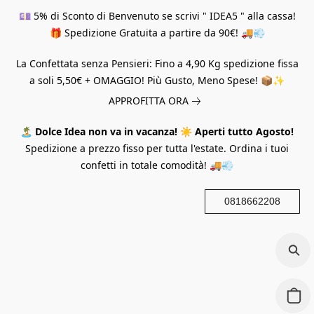
💷 5% di Sconto di Benvenuto se scrivi " IDEA5 " alla cassa!
🎁 Spedizione Gratuita a partire da 90€! 🚚💨
La Confettata senza Pensieri: Fino a 4,90 Kg spedizione fissa
a soli 5,50€ + OMAGGIO! Più Gusto, Meno Spese! 📦✨
APPROFITTA ORA
🏝️
Dolce Idea non va in vacanza!
☀️
Aperti tutto Agosto!
Spedizione a prezzo fisso per tutta l'estate. Ordina i tuoi
confetti in totale comodità! 🚚💨
0818662208