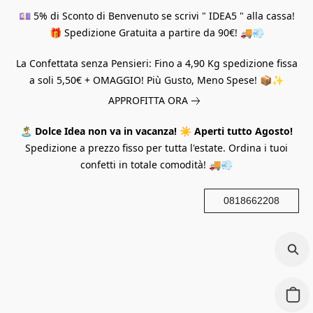
💷 5% di Sconto di Benvenuto se scrivi " IDEA5 " alla cassa!
🎁 Spedizione Gratuita a partire da 90€! 🚚💨
La Confettata senza Pensieri: Fino a 4,90 Kg spedizione fissa
a soli 5,50€ + OMAGGIO! Più Gusto, Meno Spese! 📦✨
APPROFITTA ORA
🏝️
Dolce Idea non va in vacanza!
☀️
Aperti tutto Agosto!
Spedizione a prezzo fisso per tutta l'estate. Ordina i tuoi
confetti in totale comodità! 🚚💨
0818662208