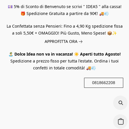
💷 5% di Sconto di Benvenuto se scrivi " IDEA5 " alla cassa!
🎁 Spedizione Gratuita a partire da 90€! 🚚💨
La Confettata senza Pensieri: Fino a 4,90 Kg spedizione fissa
a soli 5,50€ + OMAGGIO! Più Gusto, Meno Spese! 📦✨
APPROFITTA ORA
🏝️
Dolce Idea non va in vacanza!
☀️
Aperti tutto Agosto!
Spedizione a prezzo fisso per tutta l'estate. Ordina i tuoi
confetti in totale comodità! 🚚💨
0818662208