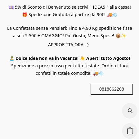
💷 5% di Sconto di Benvenuto se scrivi " IDEA5 " alla cassa!
🎁 Spedizione Gratuita a partire da 90€! 🚚💨
La Confettata senza Pensieri: Fino a 4,90 Kg spedizione fissa
a soli 5,50€ + OMAGGIO! Più Gusto, Meno Spese! 📦✨
APPROFITTA ORA
🏝️
Dolce Idea non va in vacanza!
☀️
Aperti tutto Agosto!
Spedizione a prezzo fisso per tutta l'estate. Ordina i tuoi
confetti in totale comodità! 🚚💨
0818662208