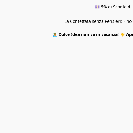
💷 5% di Sconto di 
La Confettata senza Pensieri: Fin
🏝️
Dolce Idea non va in vacanza!
☀️
Ape