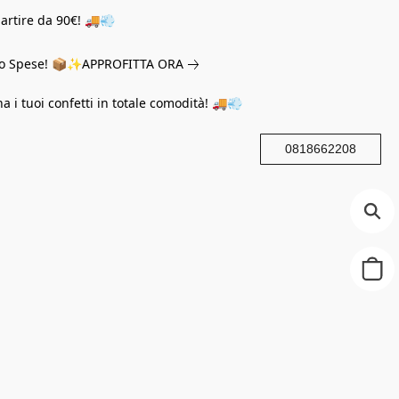
partire da 90€! 🚚💨
eno Spese! 📦✨
APPROFITTA ORA
na i tuoi confetti in totale comodità! 🚚💨
0818662208