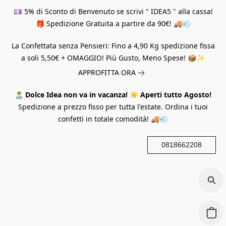
💷 5% di Sconto di Benvenuto se scrivi " IDEA5 " alla cassa!
🎁 Spedizione Gratuita a partire da 90€! 🚚💨
La Confettata senza Pensieri: Fino a 4,90 Kg spedizione fissa
a soli 5,50€ + OMAGGIO! Più Gusto, Meno Spese! 📦✨
APPROFITTA ORA
🏝️
Dolce Idea non va in vacanza!
☀️
Aperti tutto Agosto!
Spedizione a prezzo fisso per tutta l'estate. Ordina i tuoi
confetti in totale comodità! 🚚💨
0818662208