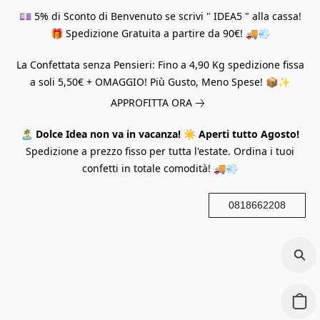
💷 5% di Sconto di Benvenuto se scrivi " IDEA5 " alla cassa!
🎁 Spedizione Gratuita a partire da 90€! 🚚💨
La Confettata senza Pensieri: Fino a 4,90 Kg spedizione fissa
a soli 5,50€ + OMAGGIO! Più Gusto, Meno Spese! 📦✨
APPROFITTA ORA
🏝️
Dolce Idea non va in vacanza!
☀️
Aperti tutto Agosto!
Spedizione a prezzo fisso per tutta l'estate. Ordina i tuoi
confetti in totale comodità! 🚚💨
0818662208