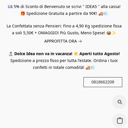
💷 5% di Sconto di Benvenuto se scrivi " IDEA5 " alla cassa!
🎁 Spedizione Gratuita a partire da 90€! 🚚💨
La Confettata senza Pensieri: Fino a 4,90 Kg spedizione fissa
a soli 5,50€ + OMAGGIO! Più Gusto, Meno Spese! 📦✨
APPROFITTA ORA
🏝️
Dolce Idea non va in vacanza!
☀️
Aperti tutto Agosto!
Spedizione a prezzo fisso per tutta l'estate. Ordina i tuoi
confetti in totale comodità! 🚚💨
0818662208