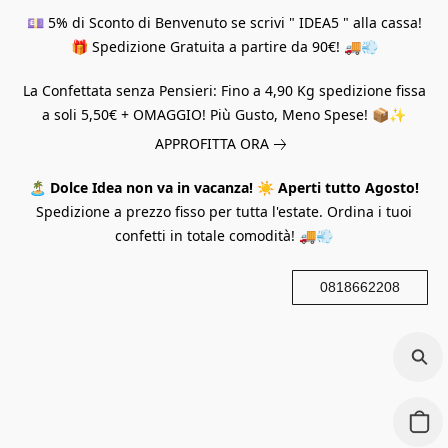
💷 5% di Sconto di Benvenuto se scrivi " IDEA5 " alla cassa!
🎁 Spedizione Gratuita a partire da 90€! 🚚💨
La Confettata senza Pensieri: Fino a 4,90 Kg spedizione fissa
a soli 5,50€ + OMAGGIO! Più Gusto, Meno Spese! 📦✨
APPROFITTA ORA
🏝️
Dolce Idea non va in vacanza!
☀️
Aperti tutto Agosto!
Spedizione a prezzo fisso per tutta l'estate. Ordina i tuoi
confetti in totale comodità! 🚚💨
0818662208