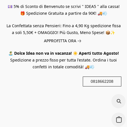
💷 5% di Sconto di Benvenuto se scrivi " IDEA5 " alla cassa!
🎁 Spedizione Gratuita a partire da 90€! 🚚💨
La Confettata senza Pensieri: Fino a 4,90 Kg spedizione fissa
a soli 5,50€ + OMAGGIO! Più Gusto, Meno Spese! 📦✨
APPROFITTA ORA
🏝️
Dolce Idea non va in vacanza!
☀️
Aperti tutto Agosto!
Spedizione a prezzo fisso per tutta l'estate. Ordina i tuoi
confetti in totale comodità! 🚚💨
0818662208