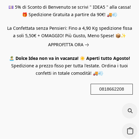
💷 5% di Sconto di Benvenuto se scrivi " IDEA5 " alla cassa!
🎁 Spedizione Gratuita a partire da 90€! 🚚💨
La Confettata senza Pensieri: Fino a 4,90 Kg spedizione fissa
a soli 5,50€ + OMAGGIO! Più Gusto, Meno Spese! 📦✨
APPROFITTA ORA
🏝️
Dolce Idea non va in vacanza!
☀️
Aperti tutto Agosto!
Spedizione a prezzo fisso per tutta l'estate. Ordina i tuoi
confetti in totale comodità! 🚚💨
0818662208