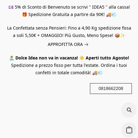
💷 5% di Sconto di Benvenuto se scrivi " IDEA5 " alla cassa!
🎁 Spedizione Gratuita a partire da 90€! 🚚💨
La Confettata senza Pensieri: Fino a 4,90 Kg spedizione fissa
a soli 5,50€ + OMAGGIO! Più Gusto, Meno Spese! 📦✨
APPROFITTA ORA
🏝️
Dolce Idea non va in vacanza!
☀️
Aperti tutto Agosto!
Spedizione a prezzo fisso per tutta l'estate. Ordina i tuoi
confetti in totale comodità! 🚚💨
0818662208