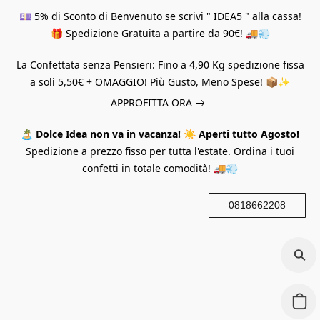
💷 5% di Sconto di Benvenuto se scrivi " IDEA5 " alla cassa!
🎁 Spedizione Gratuita a partire da 90€! 🚚💨
La Confettata senza Pensieri: Fino a 4,90 Kg spedizione fissa
a soli 5,50€ + OMAGGIO! Più Gusto, Meno Spese! 📦✨
APPROFITTA ORA
🏝️
Dolce Idea non va in vacanza!
☀️
Aperti tutto Agosto!
Spedizione a prezzo fisso per tutta l'estate. Ordina i tuoi
confetti in totale comodità! 🚚💨
0818662208