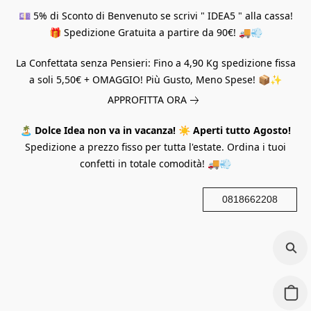
💷 5% di Sconto di Benvenuto se scrivi " IDEA5 " alla cassa!
🎁 Spedizione Gratuita a partire da 90€! 🚚💨
La Confettata senza Pensieri: Fino a 4,90 Kg spedizione fissa
a soli 5,50€ + OMAGGIO! Più Gusto, Meno Spese! 📦✨
APPROFITTA ORA
🏝️
Dolce Idea non va in vacanza!
☀️
Aperti tutto Agosto!
Spedizione a prezzo fisso per tutta l'estate. Ordina i tuoi
confetti in totale comodità! 🚚💨
0818662208