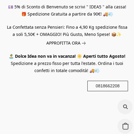
💷 5% di Sconto di Benvenuto se scrivi " IDEA5 " alla cassa!
🎁 Spedizione Gratuita a partire da 90€! 🚚💨
La Confettata senza Pensieri: Fino a 4,90 Kg spedizione fissa
a soli 5,50€ + OMAGGIO! Più Gusto, Meno Spese! 📦✨
APPROFITTA ORA
🏝️
Dolce Idea non va in vacanza!
☀️
Aperti tutto Agosto!
Spedizione a prezzo fisso per tutta l'estate. Ordina i tuoi
confetti in totale comodità! 🚚💨
0818662208