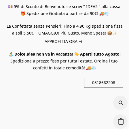
💷 5% di Sconto di Benvenuto se scrivi " IDEA5 " alla cassa!
🎁 Spedizione Gratuita a partire da 90€! 🚚💨
La Confettata senza Pensieri: Fino a 4,90 Kg spedizione fissa
a soli 5,50€ + OMAGGIO! Più Gusto, Meno Spese! 📦✨
APPROFITTA ORA
🏝️
Dolce Idea non va in vacanza!
☀️
Aperti tutto Agosto!
Spedizione a prezzo fisso per tutta l'estate. Ordina i tuoi
confetti in totale comodità! 🚚💨
0818662208