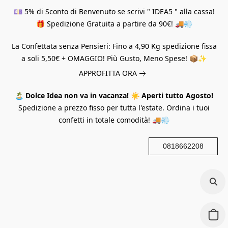
💷 5% di Sconto di Benvenuto se scrivi " IDEA5 " alla cassa!
🎁 Spedizione Gratuita a partire da 90€! 🚚💨
La Confettata senza Pensieri: Fino a 4,90 Kg spedizione fissa
a soli 5,50€ + OMAGGIO! Più Gusto, Meno Spese! 📦✨
APPROFITTA ORA
🏝️
Dolce Idea non va in vacanza!
☀️
Aperti tutto Agosto!
Spedizione a prezzo fisso per tutta l'estate. Ordina i tuoi
confetti in totale comodità! 🚚💨
0818662208