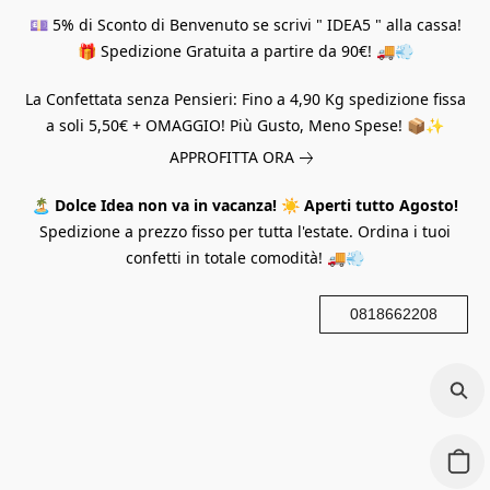
💷 5% di Sconto di Benvenuto se scrivi " IDEA5 " alla cassa!
🎁 Spedizione Gratuita a partire da 90€! 🚚💨
La Confettata senza Pensieri: Fino a 4,90 Kg spedizione fissa
a soli 5,50€ + OMAGGIO! Più Gusto, Meno Spese! 📦✨
APPROFITTA ORA
🏝️
Dolce Idea non va in vacanza!
☀️
Aperti tutto Agosto!
Spedizione a prezzo fisso per tutta l'estate. Ordina i tuoi
confetti in totale comodità! 🚚💨
0818662208