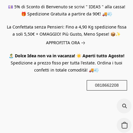
💷 5% di Sconto di Benvenuto se scrivi " IDEA5 " alla cassa!
🎁 Spedizione Gratuita a partire da 90€! 🚚💨
La Confettata senza Pensieri: Fino a 4,90 Kg spedizione fissa
a soli 5,50€ + OMAGGIO! Più Gusto, Meno Spese! 📦✨
APPROFITTA ORA
🏝️
Dolce Idea non va in vacanza!
☀️
Aperti tutto Agosto!
Spedizione a prezzo fisso per tutta l'estate. Ordina i tuoi
confetti in totale comodità! 🚚💨
0818662208