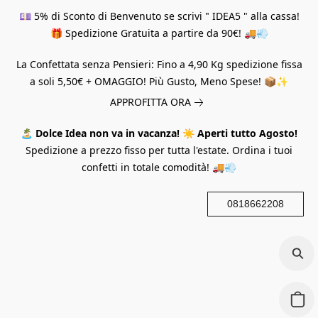
💷 5% di Sconto di Benvenuto se scrivi " IDEA5 " alla cassa!
🎁 Spedizione Gratuita a partire da 90€! 🚚💨
La Confettata senza Pensieri: Fino a 4,90 Kg spedizione fissa
a soli 5,50€ + OMAGGIO! Più Gusto, Meno Spese! 📦✨
APPROFITTA ORA
🏝️
Dolce Idea non va in vacanza!
☀️
Aperti tutto Agosto!
Spedizione a prezzo fisso per tutta l'estate. Ordina i tuoi
confetti in totale comodità! 🚚💨
0818662208