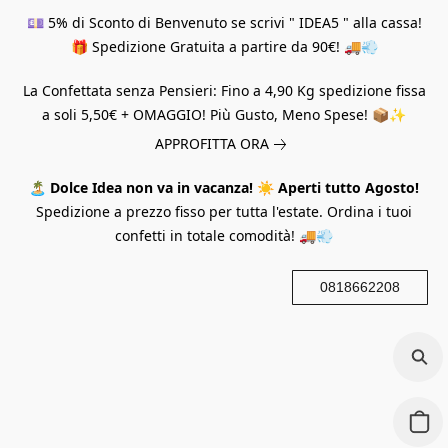
💷 5% di Sconto di Benvenuto se scrivi " IDEA5 " alla cassa!
🎁 Spedizione Gratuita a partire da 90€! 🚚💨
La Confettata senza Pensieri: Fino a 4,90 Kg spedizione fissa
a soli 5,50€ + OMAGGIO! Più Gusto, Meno Spese! 📦✨
APPROFITTA ORA
🏝️
Dolce Idea non va in vacanza!
☀️
Aperti tutto Agosto!
Spedizione a prezzo fisso per tutta l'estate. Ordina i tuoi
confetti in totale comodità! 🚚💨
0818662208