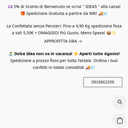
💷 5% di Sconto di Benvenuto se scrivi " IDEA5 " alla cassa!
🎁 Spedizione Gratuita a partire da 90€! 🚚💨
La Confettata senza Pensieri: Fino a 4,90 Kg spedizione fissa
a soli 5,50€ + OMAGGIO! Più Gusto, Meno Spese! 📦✨
APPROFITTA ORA
🏝️
Dolce Idea non va in vacanza!
☀️
Aperti tutto Agosto!
Spedizione a prezzo fisso per tutta l'estate. Ordina i tuoi
confetti in totale comodità! 🚚💨
0818662208