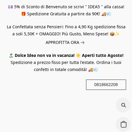
💷 5% di Sconto di Benvenuto se scrivi " IDEA5 " alla cassa!
🎁 Spedizione Gratuita a partire da 90€! 🚚💨
La Confettata senza Pensieri: Fino a 4,90 Kg spedizione fissa
a soli 5,50€ + OMAGGIO! Più Gusto, Meno Spese! 📦✨
APPROFITTA ORA
🏝️
Dolce Idea non va in vacanza!
☀️
Aperti tutto Agosto!
Spedizione a prezzo fisso per tutta l'estate. Ordina i tuoi
confetti in totale comodità! 🚚💨
0818662208