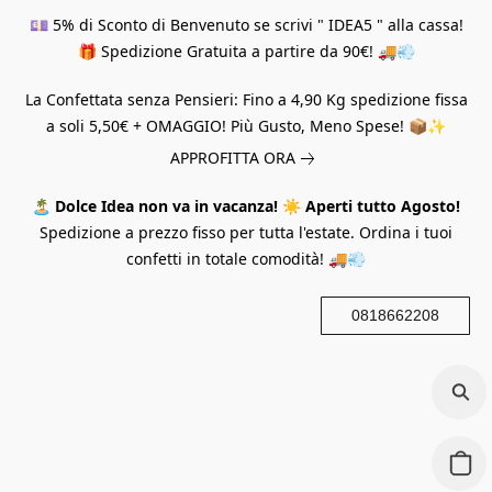
💷 5% di Sconto di Benvenuto se scrivi " IDEA5 " alla cassa!
🎁 Spedizione Gratuita a partire da 90€! 🚚💨
La Confettata senza Pensieri: Fino a 4,90 Kg spedizione fissa
a soli 5,50€ + OMAGGIO! Più Gusto, Meno Spese! 📦✨
APPROFITTA ORA
🏝️
Dolce Idea non va in vacanza!
☀️
Aperti tutto Agosto!
Spedizione a prezzo fisso per tutta l'estate. Ordina i tuoi
confetti in totale comodità! 🚚💨
0818662208