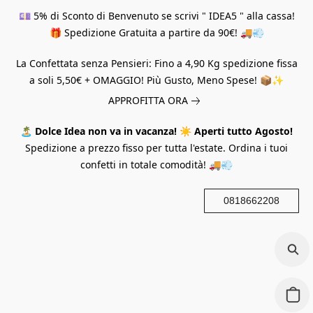
💷 5% di Sconto di Benvenuto se scrivi " IDEA5 " alla cassa!
🎁 Spedizione Gratuita a partire da 90€! 🚚💨
La Confettata senza Pensieri: Fino a 4,90 Kg spedizione fissa
a soli 5,50€ + OMAGGIO! Più Gusto, Meno Spese! 📦✨
APPROFITTA ORA
🏝️
Dolce Idea non va in vacanza!
☀️
Aperti tutto Agosto!
Spedizione a prezzo fisso per tutta l'estate. Ordina i tuoi
confetti in totale comodità! 🚚💨
0818662208