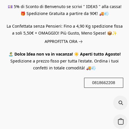
💷 5% di Sconto di Benvenuto se scrivi " IDEA5 " alla cassa!
🎁 Spedizione Gratuita a partire da 90€! 🚚💨
La Confettata senza Pensieri: Fino a 4,90 Kg spedizione fissa
a soli 5,50€ + OMAGGIO! Più Gusto, Meno Spese! 📦✨
APPROFITTA ORA
🏝️
Dolce Idea non va in vacanza!
☀️
Aperti tutto Agosto!
Spedizione a prezzo fisso per tutta l'estate. Ordina i tuoi
confetti in totale comodità! 🚚💨
0818662208