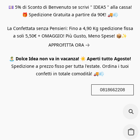
💷 5% di Sconto di Benvenuto se scrivi " IDEA5 " alla cassa!
🎁 Spedizione Gratuita a partire da 90€! 🚚💨
La Confettata senza Pensieri: Fino a 4,90 Kg spedizione fissa
a soli 5,50€ + OMAGGIO! Più Gusto, Meno Spese! 📦✨
APPROFITTA ORA
🏝️
Dolce Idea non va in vacanza!
☀️
Aperti tutto Agosto!
Spedizione a prezzo fisso per tutta l'estate. Ordina i tuoi
confetti in totale comodità! 🚚💨
0818662208