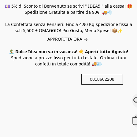
💷 5% di Sconto di Benvenuto se scrivi " IDEA5 " alla cassa! 🎁
Spedizione Gratuita a partire da 90€! 🚚💨
La Confettata senza Pensieri: Fino a 4,90 Kg spedizione fissa a
soli 5,50€ + OMAGGIO! Più Gusto, Meno Spese! 📦✨
APPROFITTA ORA
🏝️
Dolce Idea non va in vacanza!
☀️
Aperti tutto Agosto!
Spedizione a prezzo fisso per tutta l'estate. Ordina i tuoi
confetti in totale comodità! 🚚💨
0818662208