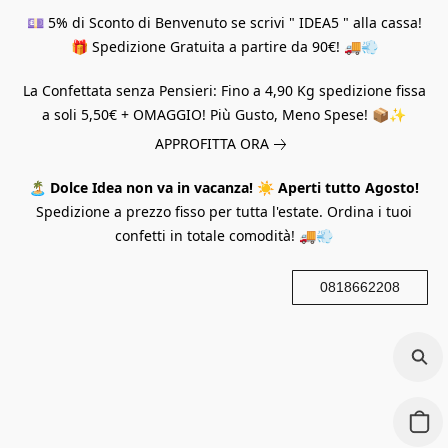
💷 5% di Sconto di Benvenuto se scrivi " IDEA5 " alla cassa!
🎁 Spedizione Gratuita a partire da 90€! 🚚💨
La Confettata senza Pensieri: Fino a 4,90 Kg spedizione fissa
a soli 5,50€ + OMAGGIO! Più Gusto, Meno Spese! 📦✨
APPROFITTA ORA
🏝️
Dolce Idea non va in vacanza!
☀️
Aperti tutto Agosto!
Spedizione a prezzo fisso per tutta l'estate. Ordina i tuoi
confetti in totale comodità! 🚚💨
0818662208