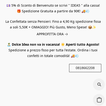
💷 5% di Sconto di Benvenuto se scrivi " IDEA5 " alla cassa!
🎁 Spedizione Gratuita a partire da 90€! 🚚💨
La Confettata senza Pensieri: Fino a 4,90 Kg spedizione fissa
a soli 5,50€ + OMAGGIO! Più Gusto, Meno Spese! 📦✨
APPROFITTA ORA
🏝️
Dolce Idea non va in vacanza!
☀️
Aperti tutto Agosto!
Spedizione a prezzo fisso per tutta l'estate. Ordina i tuoi
confetti in totale comodità! 🚚💨
0818662208