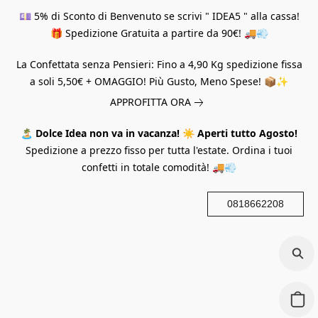
💷 5% di Sconto di Benvenuto se scrivi " IDEA5 " alla cassa!
🎁 Spedizione Gratuita a partire da 90€! 🚚💨
La Confettata senza Pensieri: Fino a 4,90 Kg spedizione fissa
a soli 5,50€ + OMAGGIO! Più Gusto, Meno Spese! 📦✨
APPROFITTA ORA
🏝️
Dolce Idea non va in vacanza!
☀️
Aperti tutto Agosto!
Spedizione a prezzo fisso per tutta l'estate. Ordina i tuoi
confetti in totale comodità! 🚚💨
0818662208