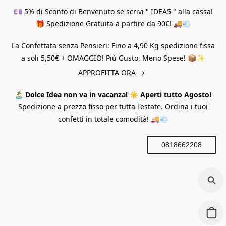
💷 5% di Sconto di Benvenuto se scrivi " IDEA5 " alla cassa!
🎁 Spedizione Gratuita a partire da 90€! 🚚💨
La Confettata senza Pensieri: Fino a 4,90 Kg spedizione fissa
a soli 5,50€ + OMAGGIO! Più Gusto, Meno Spese! 📦✨
APPROFITTA ORA
🏝️
Dolce Idea non va in vacanza!
☀️
Aperti tutto Agosto!
Spedizione a prezzo fisso per tutta l'estate. Ordina i tuoi
confetti in totale comodità! 🚚💨
0818662208