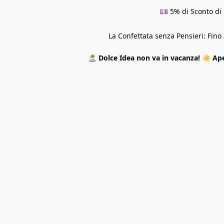
💷 5% di Sconto di 
La Confettata senza Pensieri: Fin
🏝️
Dolce Idea non va in vacanza!
☀️
Ape