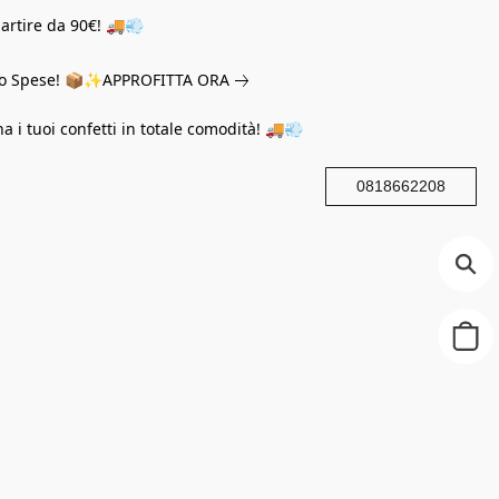
partire da 90€! 🚚💨
eno Spese! 📦✨
APPROFITTA ORA
na i tuoi confetti in totale comodità! 🚚💨
0818662208