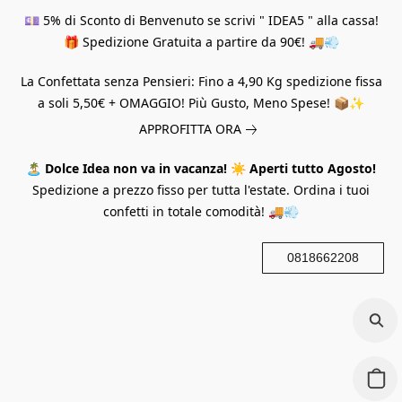
💷 5% di Sconto di Benvenuto se scrivi " IDEA5 " alla cassa!
🎁 Spedizione Gratuita a partire da 90€! 🚚💨
La Confettata senza Pensieri: Fino a 4,90 Kg spedizione fissa
a soli 5,50€ + OMAGGIO! Più Gusto, Meno Spese! 📦✨
APPROFITTA ORA
🏝️
Dolce Idea non va in vacanza!
☀️
Aperti tutto Agosto!
Spedizione a prezzo fisso per tutta l'estate. Ordina i tuoi
confetti in totale comodità! 🚚💨
0818662208