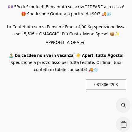
💷 5% di Sconto di Benvenuto se scrivi " IDEA5 " alla cassa!
🎁 Spedizione Gratuita a partire da 90€! 🚚💨
La Confettata senza Pensieri: Fino a 4,90 Kg spedizione fissa
a soli 5,50€ + OMAGGIO! Più Gusto, Meno Spese! 📦✨
APPROFITTA ORA
🏝️
Dolce Idea non va in vacanza!
☀️
Aperti tutto Agosto!
Spedizione a prezzo fisso per tutta l'estate. Ordina i tuoi
confetti in totale comodità! 🚚💨
0818662208