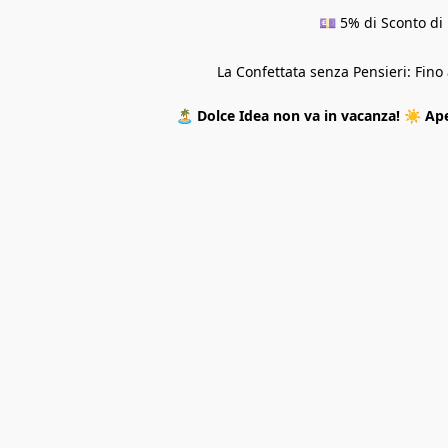
💷 5% di Sconto di 
La Confettata senza Pensieri: Fin
🏝️
Dolce Idea non va in vacanza!
☀️
Ape