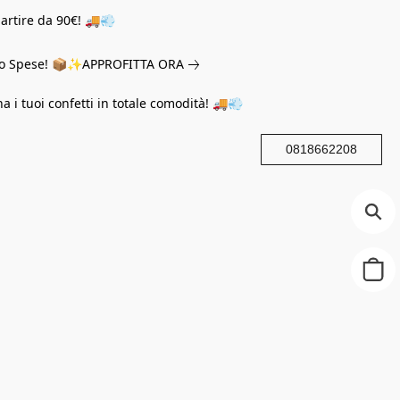
partire da 90€! 🚚💨
eno Spese! 📦✨
APPROFITTA ORA
na i tuoi confetti in totale comodità! 🚚💨
0818662208