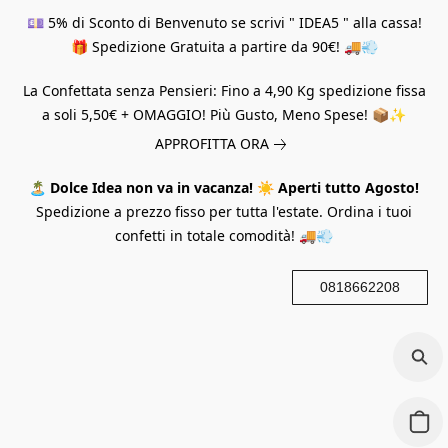
💷 5% di Sconto di Benvenuto se scrivi " IDEA5 " alla cassa!
🎁 Spedizione Gratuita a partire da 90€! 🚚💨
La Confettata senza Pensieri: Fino a 4,90 Kg spedizione fissa
a soli 5,50€ + OMAGGIO! Più Gusto, Meno Spese! 📦✨
APPROFITTA ORA
🏝️
Dolce Idea non va in vacanza!
☀️
Aperti tutto Agosto!
Spedizione a prezzo fisso per tutta l'estate. Ordina i tuoi
confetti in totale comodità! 🚚💨
0818662208