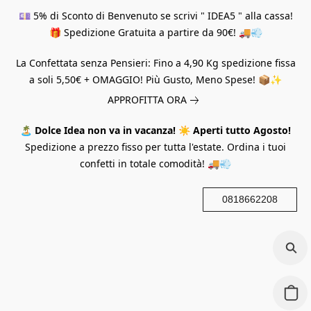
💷 5% di Sconto di Benvenuto se scrivi " IDEA5 " alla cassa!
🎁 Spedizione Gratuita a partire da 90€! 🚚💨
La Confettata senza Pensieri: Fino a 4,90 Kg spedizione fissa
a soli 5,50€ + OMAGGIO! Più Gusto, Meno Spese! 📦✨
APPROFITTA ORA
🏝️
Dolce Idea non va in vacanza!
☀️
Aperti tutto Agosto!
Spedizione a prezzo fisso per tutta l'estate. Ordina i tuoi
confetti in totale comodità! 🚚💨
0818662208