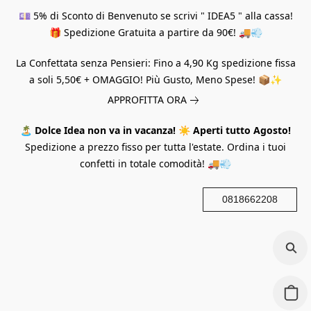
💷 5% di Sconto di Benvenuto se scrivi " IDEA5 " alla cassa!
🎁 Spedizione Gratuita a partire da 90€! 🚚💨
La Confettata senza Pensieri: Fino a 4,90 Kg spedizione fissa
a soli 5,50€ + OMAGGIO! Più Gusto, Meno Spese! 📦✨
APPROFITTA ORA
🏝️
Dolce Idea non va in vacanza!
☀️
Aperti tutto Agosto!
Spedizione a prezzo fisso per tutta l'estate. Ordina i tuoi
confetti in totale comodità! 🚚💨
0818662208